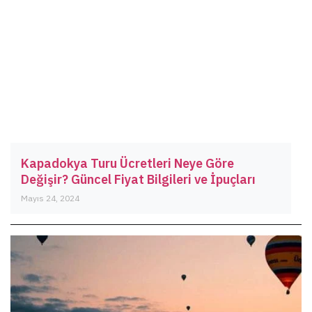
Kapadokya Turu Ücretleri Neye Göre
Değişir? Güncel Fiyat Bilgileri ve İpuçları
Mayıs 24, 2024