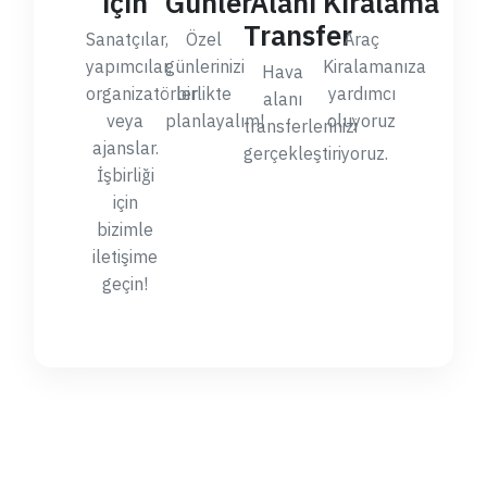
için
Günler
Alanı
Kiralama
Transfer
Sanatçılar,
Özel
Araç
yapımcılar,
günlerinizi
Kiralamanıza
Hava
organizatörler
birlikte
yardımcı
alanı
veya
planlayalım!
oluyoruz
transferlerinizi
ajanslar.
gerçekleştiriyoruz.
İşbirliği
için
bizimle
iletişime
geçin!