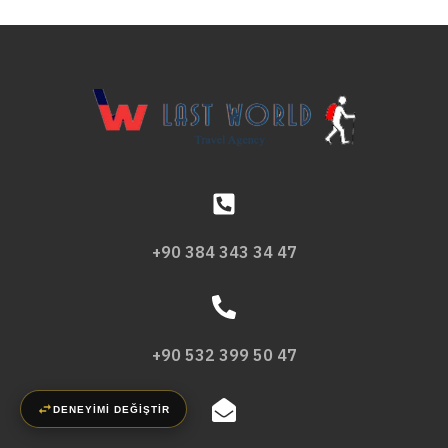
+90 384 343 34 47
+90 532 399 50 47
DENEYİMİ DEĞİŞTİR