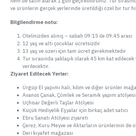
hem de satın alarak 1 gün geçirebilirsiniz. Tur sırası
ve ürünlerin gerçek yerlerinde üretildiği özel bir tur 
Bilgilendirme notu:
Otelinizden alınış – sabah 09:15 ile 09:45 arası
12 yaş ve altı çocuklar ücretsizdir
13 yaş ve üzeri için tam ücret gerekmektedir
Tur sırasında yaklaşık olarak 45 km kat edilecek
verilecektir.
Ziyaret Edilecek Yerler:
Ürgüp El yapımı halı, kilim ve diğer ürünler mağ
Avanos Çanak, Çömlek ve Seramik yapım atölyesi
Uçhisar Değerli Taşlar Atölyesi
Küçük Hediyelik Eşyalar için birkaç adet satıcı
Ebru Sanatı Atölyesi ziyareti
Çerez, Kuru Meyve ve Aktarların ürünlerinin de
Deri kıyafet mağazası