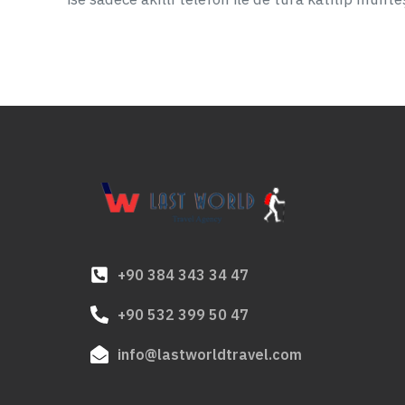
+90 384 343 34 47
+90 532 399 50 47
info@lastworldtravel.com