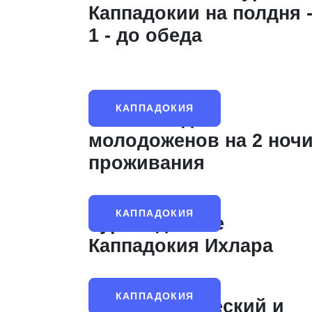
Каппадокии на полдня 
1 - до обеда
КАППАДОКИЯ
VIP-пакет для
молодоженов на 2 ноч
проживания
КАППАДОКИЯ
Тур по долине
Каппадокия Ихлара
КАППАДОКИЯ
Гастрономический и