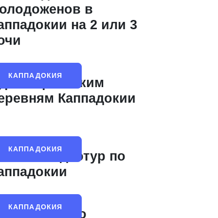
олодоженов в
аппадокии на 2 или 3
очи
КАППАДОКИЯ
ур по греческим
еревням Каппадокии
КАППАДОКИЯ
ото- и видеотур по
аппадокии
КАППАДОКИЯ
опинг-тур по