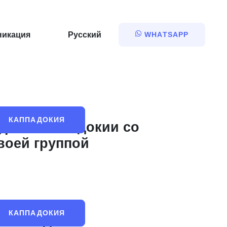
никация
Русский
WHATSAPP
КАППАДОКИЯ
ур по Каппадокии со
воей группой
КАППАДОКИЯ
акеты для