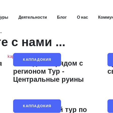
альных красот Каппадокии.
Туры
Деятельности
Блог
О нас
Комму
!
 с нами ...
КАППАДОКИЯ
Каппадокия рядом с
Т
я
регионом Тур -
с
Центральные руины
КАППАДОКИЯ
Региональный тур по
П