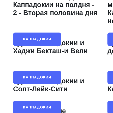
-
Каппадокии на полдня -
м
2 - Вторая половина дня
К
н
КАППАДОКИЯ
Тур по Каппадокии и
Т
и
Хаджи Бекташ-и Вели
д
КАППАДОКИЯ
Тур по Каппадокии и
Ф
Солт-Лейк-Сити
К
КАППАДОКИЯ
Тур по деревне
Ш