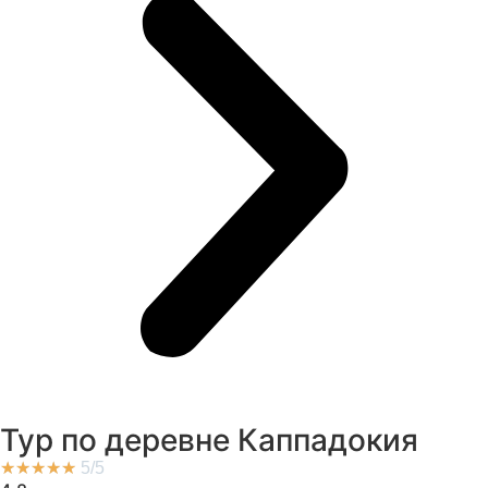
Тур по деревне Каппадокия
★
★
★
★
★
5/5