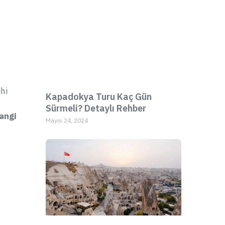
ı
hi
Kapadokya Turu Kaç Gün
Sürmeli? Detaylı Rehber
angi
Mayıs 24, 2024