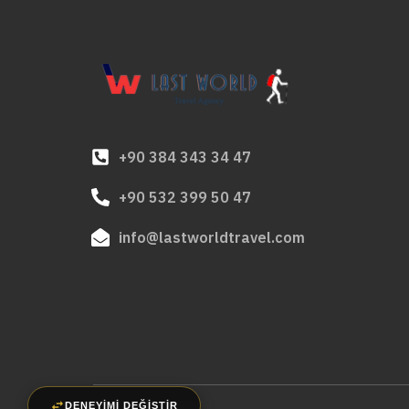
+90 384 343 34 47
+90 532 399 50 47
info@lastworldtravel.com
DENEYİMİ DEĞİŞTİR